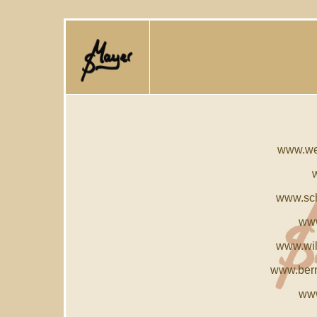
www.we
www.sch
www
www.wild
www.ber
www